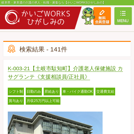
岐阜県・東美濃の介護の求人・転職・募集なら【かいごWORKSひがしみの】
toggle
検索結果 - 141件
K-003-21【土岐市駄知町】介護老人保健施設 カ
サグランテ《支援相談員/正社員》
シフト制
日勤のみ
昇給あり
車・バイク通勤OK
交通費支給
賞与あり
月収25万円以上可能