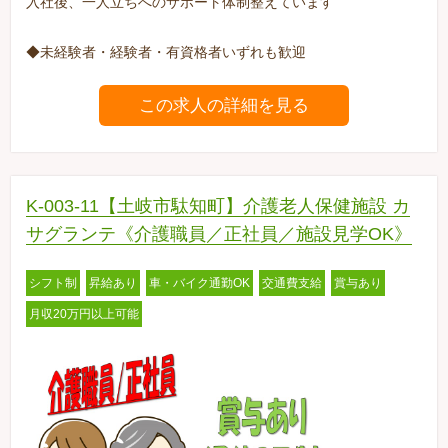
入社後、一人立ちへのサポート体制整えています
◆未経験者・経験者・有資格者いずれも歓迎
この求人の詳細を見る
K-003-11【土岐市駄知町】介護老人保健施設 カ
サグランテ《介護職員／正社員／施設見学OK》
シフト制
昇給あり
車・バイク通勤OK
交通費支給
賞与あり
月収20万円以上可能