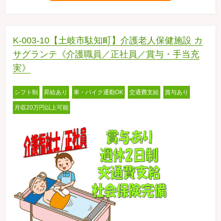
K-003-10【土岐市駄知町】介護老人保健施設 カ
サグランテ《介護職員／正社員／賞与・手当充
実》
シフト制
昇給あり
車・バイク通勤OK
交通費支給
賞与あり
月収20万円以上可能