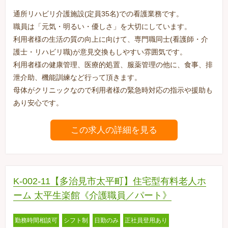
通所リハビリ介護施設(定員35名)での看護業務です。
職員は「元気・明るい・優しさ」を大切にしています。
利用者様の生活の質の向上に向けて、専門職同士(看護師・介
護士・リハビリ職)が意見交換もしやすい雰囲気です。
利用者様の健康管理、医療的処置、服薬管理の他に、食事、排
泄介助、機能訓練など行って頂きます。
母体がクリニックなので利用者様の緊急時対応の指示や援助も
あり安心です。
この求人の詳細を見る
K-002-11【多治見市太平町】住宅型有料老人ホ
ーム 太平生楽館《介護職員／パート》
勤務時間相談可
シフト制
日勤のみ
正社員登用あり