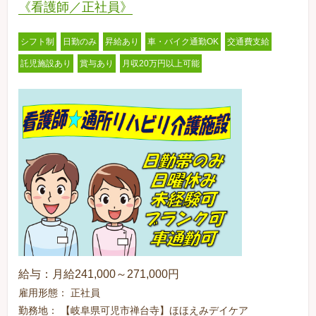
《看護師／正社員》
シフト制
日勤のみ
昇給あり
車・バイク通勤OK
交通費支給
託児施設あり
賞与あり
月収20万円以上可能
給与：月給241,000～271,000円
雇用形態： 正社員
勤務地： 【岐阜県可児市禅台寺】ほほえみデイケア