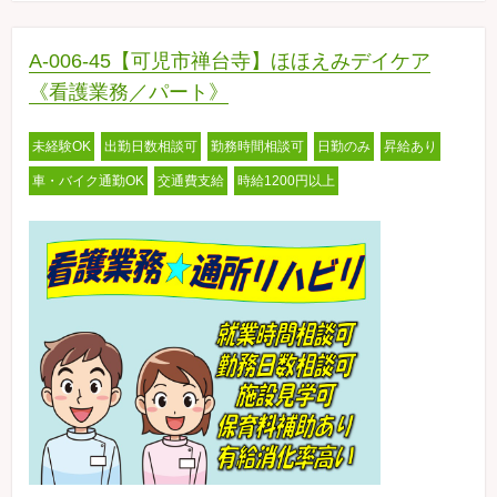
A-006-45【可児市禅台寺】ほほえみデイケア
《看護業務／パート》
未経験OK
出勤日数相談可
勤務時間相談可
日勤のみ
昇給あり
車・バイク通勤OK
交通費支給
時給1200円以上