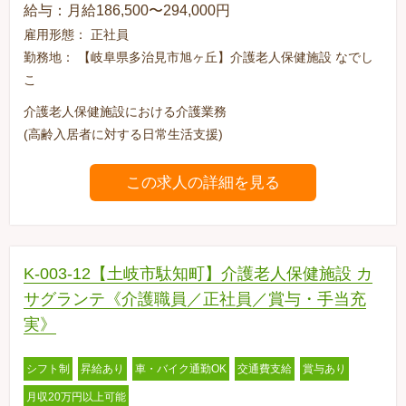
給与：月給186,500〜294,000円
雇用形態： 正社員
勤務地： 【岐阜県多治見市旭ヶ丘】介護老人保健施設 なでし
こ
介護老人保健施設における介護業務
(高齢入居者に対する日常生活支援)
この求人の詳細を見る
K-003-12【土岐市駄知町】介護老人保健施設 カ
サグランテ《介護職員／正社員／賞与・手当充
実》
シフト制
昇給あり
車・バイク通勤OK
交通費支給
賞与あり
月収20万円以上可能