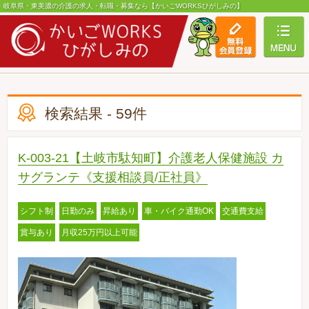
岐阜県・東美濃の介護の求人・転職・募集なら【かいごWORKSひがしみの】
toggle
検索結果 - 59件
K-003-21【土岐市駄知町】介護老人保健施設 カ
サグランテ《支援相談員/正社員》
シフト制
日勤のみ
昇給あり
車・バイク通勤OK
交通費支給
賞与あり
月収25万円以上可能