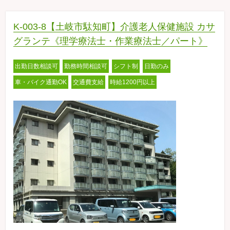
K-003-8【土岐市駄知町】介護老人保健施設 カサ
グランテ《理学療法士・作業療法士／パート》
出勤日数相談可
勤務時間相談可
シフト制
日勤のみ
車・バイク通勤OK
交通費支給
時給1200円以上