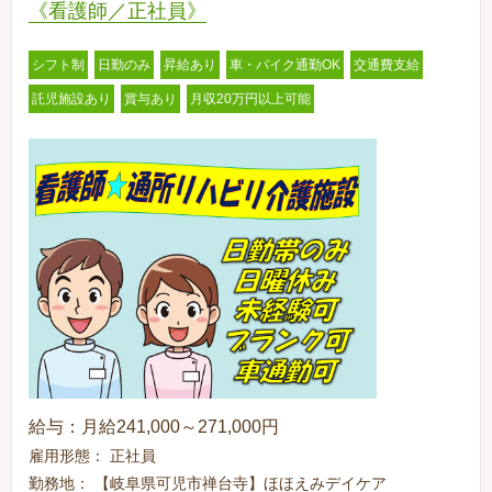
《看護師／正社員》
シフト制
日勤のみ
昇給あり
車・バイク通勤OK
交通費支給
託児施設あり
賞与あり
月収20万円以上可能
給与：月給241,000～271,000円
雇用形態： 正社員
勤務地： 【岐阜県可児市禅台寺】ほほえみデイケア