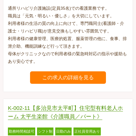
通所リハビリ介護施設(定員35名)での看護業務です。
職員は「元気・明るい・優しさ」を大切にしています。
利用者様の生活の質の向上に向けて、専門職同士(看護師・介
護士・リハビリ職)が意見交換もしやすい雰囲気です。
利用者様の健康管理、医療的処置、服薬管理の他に、食事、排
泄介助、機能訓練など行って頂きます。
母体がクリニックなので利用者様の緊急時対応の指示や援助も
あり安心です。
この求人の詳細を見る
K-002-11【多治見市太平町】住宅型有料老人ホ
ーム 太平生楽館《介護職員／パート》
勤務時間相談可
シフト制
日勤のみ
正社員登用あり