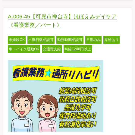
A-006-45【可児市禅台寺】ほほえみデイケア
《看護業務／パート》
未経験OK
出勤日数相談可
勤務時間相談可
日勤のみ
昇給あり
車・バイク通勤OK
交通費支給
時給1200円以上