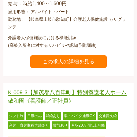
給与：時給1,400～1,600円
雇用形態： アルバイト・パート
勤務地： 【岐阜県土岐市駄知町】介護老人保健施設 カサグラ
ンテ
介護老人保健施設における機能訓練
(高齢入所者に対するリハビリや認知予防訓練)
この求人の詳細を見る
K-009-3【加茂郡八百津町】特別養護老人ホーム
敬和園《看護師／正社員》
シフト制
日勤のみ
昇給あり
車・バイク通勤OK
交通費支給
産休・育休取得実績あり
賞与あり
月収20万円以上可能