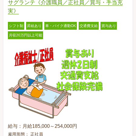
サグランテ《介護職員／正社員／賞与・手当充
実》
シフト制
昇給あり
車・バイク通勤OK
交通費支給
賞与あり
月収20万円以上可能
給与：月給185,000～254,000円
雇用形態： 正社員