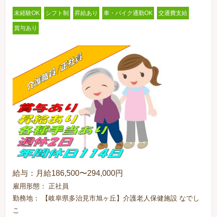
未経験OK
シフト制
昇給あり
車・バイク通勤OK
交通費支給
賞与あり
給与：月給186,500〜294,000円
雇用形態： 正社員
勤務地： 【岐阜県多治見市旭ヶ丘】介護老人保健施設 なでし
こ