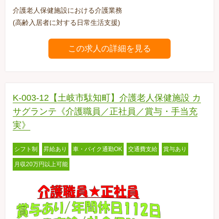
介護老人保健施設における介護業務
(高齢入居者に対する日常生活支援)
この求人の詳細を見る
K-003-12【土岐市駄知町】介護老人保健施設 カ
サグランテ《介護職員／正社員／賞与・手当充
実》
シフト制
昇給あり
車・バイク通勤OK
交通費支給
賞与あり
月収20万円以上可能