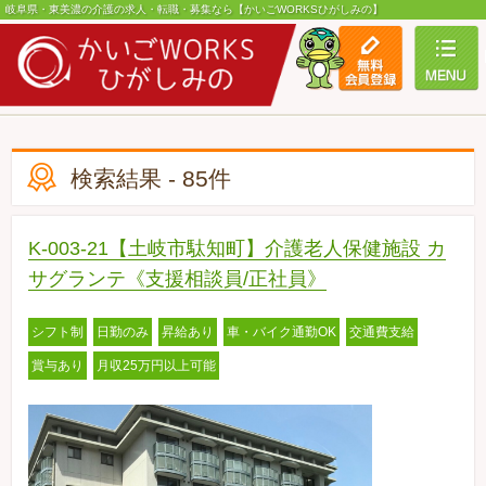
岐阜県・東美濃の介護の求人・転職・募集なら【かいごWORKSひがしみの】
toggle
検索結果 - 85件
K-003-21【土岐市駄知町】介護老人保健施設 カ
サグランテ《支援相談員/正社員》
シフト制
日勤のみ
昇給あり
車・バイク通勤OK
交通費支給
賞与あり
月収25万円以上可能