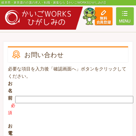
岐阜県・東美濃の介護の求人・転職・募集なら【かいごWORKSひがしみの】
toggle
お問い合わせ
必要な項目を入力後「確認画面へ」ボタンをクリックして
ください。
お
名
前
必
須
お
電