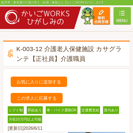
岐阜県・東美濃の介護の求人・転職・募集なら【かいごWORKSひがしみの】
toggle
K-003-12 介護老人保健施設 カサグラ
ンテ【正社員】介護職員
お気に入りに追加する
この求人に応募する
シフト制
昇給あり
車・バイク通勤OK
交通費支給
賞与あり
月収20万円以上可能
[更新日]2026/6/11