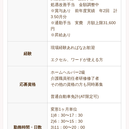
処遇改善手当 金額調整中
※賞与あり 前年度実績 年2回 計
3.50月分
※通勤手当 実費 月額上限31,600
円
※昇給あり
現場経験あればなお歓迎
経験
エクセル、ワードが使える方
ホームヘルパー2級
介護職員初任者研修修了者
応募資格
その他の資格の方も同時募集
普通自動車免許(AT限定可)
変形1ヶ月単位
1)8：30〜17：30
2)6：30〜15：30
勤務時間・日数
3)11：00〜20：00