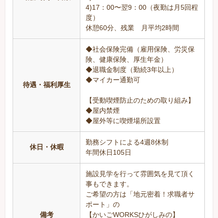
4)17：00〜翌9：00（夜勤は月5回程
度）
休憩60分、残業 月平均2時間
◆社会保険完備（雇用保険、労災保
険、健康保険、厚生年金）
◆退職金制度（勤続3年以上）
◆マイカー通勤可
待遇・福利厚生
【受動喫煙防止のための取り組み】
◆屋内禁煙
◆屋外等に喫煙場所設置
勤務シフトによる4週8休制
休日・休暇
年間休日105日
施設見学を行って雰囲気を見て頂く
事もできます。
ご希望の方は「地元密着！求職者サ
ポート」の
備考
【かいごWORKSひがしみの】