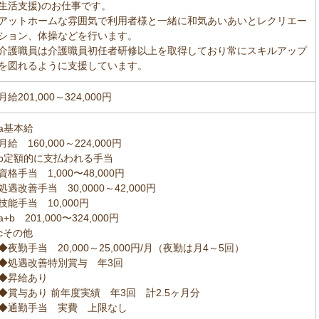
生活支援)のお仕事です。
アットホームな雰囲気で利用者様と一緒に和気あいあいとレクリエー
ション、体操などを行います。
介護職員は介護職員初任者研修以上を取得しており常にスキルアップ
を図れるように支援しています。
月給201,000～324,000円
a基本給
月給 160,000～224,000円
b定額的に支払われる手当
資格手当 1,000〜48,000円
処遇改善手当 30,0000～42,000円
技能手当 10,000円
a+b 201,000〜324,000円
cその他
◆夜勤手当 20,000～25,000円/月（夜勤は月4～5回）
◆処遇改善特別賞与 年3回
◆昇給あり
◆賞与あり 前年度実績 年3回 計2.5ヶ月分
◆通勤手当 実費 上限なし