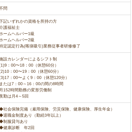
不問
下記いずれかの資格を所持の方
介護福祉士
ホームヘルパー1級
ホームヘルパー2級
特定認定行為(喀痰吸引)業務従事者研修修了
施設カレンダーによるシフト制
(1)9：00〜18：00（休憩60分）
(2)10：00〜19：00（休憩60分）
(3)17：00〜よく9：00（休憩120分）
または7：00～16：00の間の8時間
月152時間勤務の変形労働制
夜勤は月4～5回
◆社会保険完備（雇用保険、労災保険、健康保険、厚生年金）
◆退職金制度あり（勤続3年以上）
◆制服貸与あり
◆健康診断 年2回