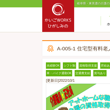
岐阜県・東美濃の介護の
A-005-1 住宅型有
未経験OK
シフト制
資格取得支援
昇給あ
車・バイク通勤OK
交通費支給
賞与あり
[更新日]2022/10/1