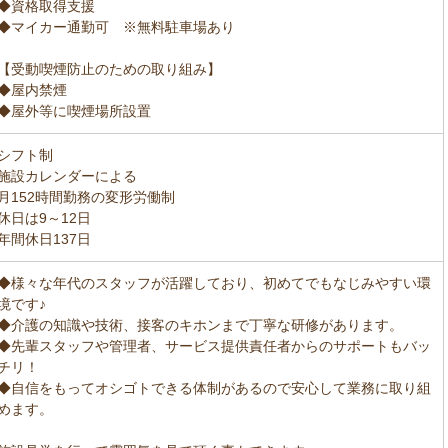
◆資格取得支援
◆マイカー通勤可 ※無料駐車場あり
【受動喫煙防止のための取り組み】
◆屋内禁煙
◆屋外等に喫煙場所設置
シフト制
施設カレンダーによる
月152時間勤務の変形労働制
休日は9～12日
年間休日137日
◆様々な年代のスタッフが活躍しており、初めてでもなじみやすい環
境です♪
◆介護の知識や技術、接客のキホンまで丁寧な研修があります。
◆先輩スタッフや管理者、サービス提供責任者からのサポートもバッ
チリ！
◆自信をもってオシゴトできる体制があるので安心して業務に取り組
めます。