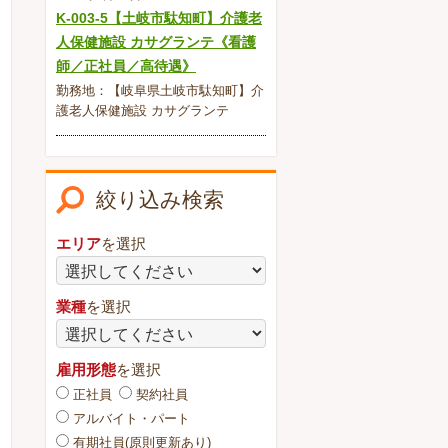
K-003-5【土岐市駄知町】介護老
人保健施設 カサグランテ《看護
師／正社員／高待遇》
勤務地：【岐阜県土岐市駄知町】介
護老人保健施設 カサグランテ
絞り込み検索
エリア
を選択
業種
を選択
雇用形態
を選択
正社員
契約社員
アルバイト・パート
有期社員(原則更新あり)