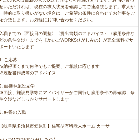
せいただければ、現在の求人状況を確認してご連絡致します。求人が
一時的に取り扱いがない場合は、ご希望の条件に合わせてお仕事をご
紹介致します。お気軽にお問い合わせください。
入職までの〈面接日の調整〉〈提出書類のアドバイス〉〈雇用条件な
どの条件交渉〉までを【かいごWORKSひがしみの】が完全無料でサ
ポートいたします
1. ご応募
※納得頂くまで何件でもご提案、ご相談に応じます
※履歴書作成等のアドバイス
2. 面接や施設見学
※面接、施設見学等にアドバイザーがご同行し雇用条件の再確認、条
件交渉などしっかりサポートします
3. 納得の入職
【岐阜県多治見市笠原町】住宅型有料老人ホーム カーサ
かいごWORKSひがしみの】