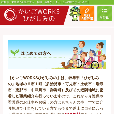
岐阜県・東美濃の介護の求人・転職・募集なら【かいごWORKSひがしみの】
toggle
【かいごWORKSひがしみの】は、岐阜県「ひがしみ
の」地域の６市１町（多治見市・可児市・土岐市・瑞浪
市・恵那市・中津川市・御嵩町）及びその近隣地域に密
着した職業紹介を行っています
ので、これから介護職や
看護職のお仕事をお探しの方はもちろんの事、すでに介
護施設で仕事をしている方でも今まで以上に自分に合っ