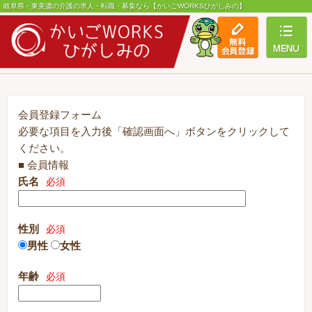
岐阜県・東美濃の介護の求人・転職・募集なら【かいごWORKSひがしみの】
toggle
会員登録フォーム
必要な項目を入力後「確認画面へ」ボタンをクリックして
ください。
■ 会員情報
氏名
必須
性別
必須
男性
女性
年齢
必須