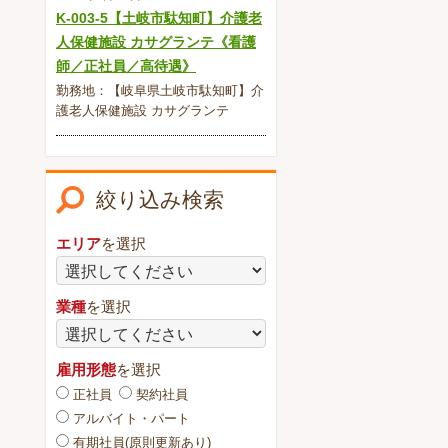
K-003-5【土岐市駄知町】介護老
人保健施設 カサグランテ《看護
師／正社員／高待遇》
勤務地：【岐阜県土岐市駄知町】介
護老人保健施設 カサグランテ
絞り込み検索
エリア
を選択
業種
を選択
雇用形態
を選択
正社員
契約社員
アルバイト・パート
有期社員(原則更新あり)