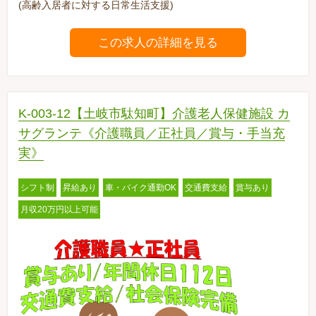
(高齢入居者に対する日常生活支援)
この求人の詳細を見る
K-003-12【土岐市駄知町】介護老人保健施設 カ
サグランテ《介護職員／正社員／賞与・手当充
実》
シフト制
昇給あり
車・バイク通勤OK
交通費支給
賞与あり
月収20万円以上可能