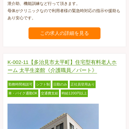
泄介助、機能訓練など行って頂きます。
母体がクリニックなので利用者様の緊急時対応の指示や援助も
あり安心です。
この求人の詳細を見る
K-002-11【多治見市太平町】住宅型有料老人ホ
ーム 太平生楽館《介護職員／パート》
勤務時間相談可
シフト制
日勤のみ
正社員登用あり
車・バイク通勤OK
交通費支給
時給1200円以上