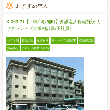
おすすめ求人
K-003-21【土岐市駄知町】介護老人保健施設 カ
サグランテ《支援相談員/正社員》
シフト制
日勤のみ
昇給あり
車・バイク通勤OK
交通費支給
賞与あり
月収25万円以上可能