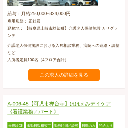
給与：月給250,000~324,000円
雇用形態： 正社員
勤務地： 【岐阜県土岐市駄知町】介護老人保健施設 カサグラ
ンテ
介護老人保健施設における入居相談業務、病院への連絡・調整
など
入所者定員100名（4フロア合計）
この求人の詳細を見る
A-006-45【可児市禅台寺】ほほえみデイケア
《看護業務／パート》
未経験OK
出勤日数相談可
勤務時間相談可
日勤のみ
昇給あり