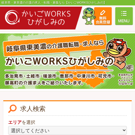
岐阜県・東美濃の介護の求人・転職・募集なら【かいごWORKSひがしみの】
toggle
求人検索
エリア
を選択