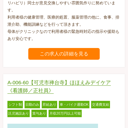
リハビリ）同士が意見交換しやすい雰囲気作りに努めていま
す。
利用者様の健康管理、医療的処置、服薬管理の他に、食事、排
泄介助、機能訓練などを行って頂きます。
母体がクリニックなので利用者様の緊急時対応の指示や援助も
あり安心です。
この求人の詳細を見る
A-006-60【可児市禅台寺】ほほえみデイケア
《看護師／正社員》
シフト制
日勤のみ
昇給あり
車・バイク通勤OK
交通費支給
託児施設あり
賞与あり
月収20万円以上可能