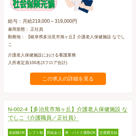
給与：月給219,000～319,000円
雇用形態： 正社員
勤務地： 【岐阜県多治見市旭ヶ丘】介護老人保健施設 なでし
こ
介護老人保健施設における看護業務
入所者定員100名(3フロア合計)
この求人の詳細を見る
N-002-4【多治見市旭ヶ丘】介護老人保健施設 な
でしこ《介護職員／正社員》
未経験OK
シフト制
昇給あり
車・バイク通勤OK
交通費支給