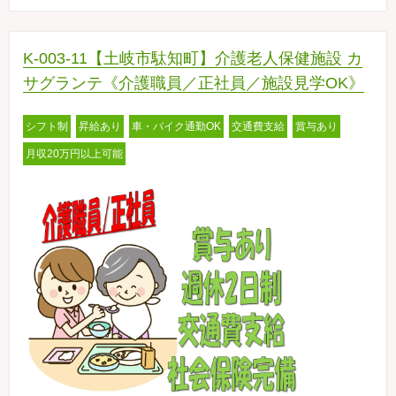
K-003-11【土岐市駄知町】介護老人保健施設 カ
サグランテ《介護職員／正社員／施設見学OK》
シフト制
昇給あり
車・バイク通勤OK
交通費支給
賞与あり
月収20万円以上可能